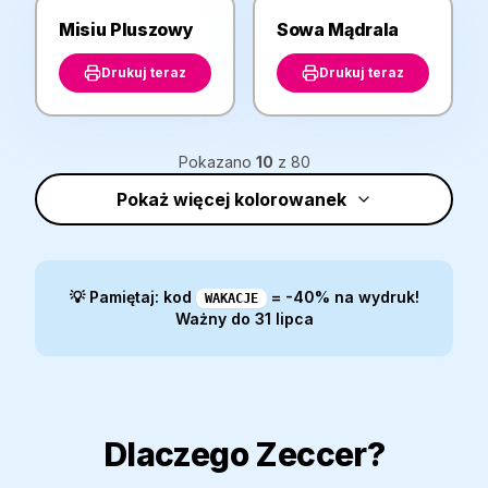
Misiu Pluszowy
Sowa Mądrala
ZWIERZĘTA
ZWIERZĘTA
Drukuj teraz
Drukuj teraz
Pokazano
10
z
80
Pokaż więcej kolorowanek
💡 Pamiętaj: kod
= -40% na wydruk!
WAKACJE
Ważny do 31 lipca
Dlaczego Zeccer?