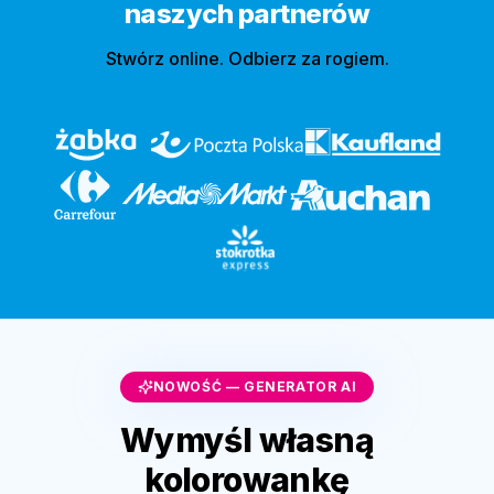
naszych partnerów
Stwórz online. Odbierz za rogiem.
NOWOŚĆ — GENERATOR AI
Wymyśl własną
kolorowankę