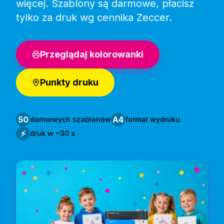
więcej. Szablony są darmowe, płacisz
tylko za druk wg cennika Zeccer.
Przeglądaj kolorowanki
Punkty druku
50
A4
darmowych szablonów
format wydruku
⚡
druk w ~30 s