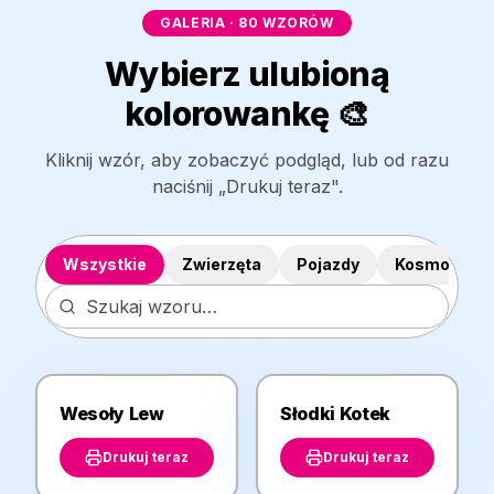
GALERIA · 80 WZORÓW
Wybierz ulubioną
kolorowankę 🎨
Kliknij wzór, aby zobaczyć podgląd, lub od razu
naciśnij „Drukuj teraz".
Wszystkie
Zwierzęta
Pojazdy
Kosmos
Wesoły Lew
Słodki Kotek
ZWIERZĘTA
ZWIERZĘTA
Drukuj teraz
Drukuj teraz