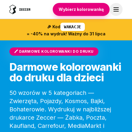
Wybierz kolorowankę
🎉
Kod
WAKACJE
= -40% na wydruk! Ważny do 31 lipca
🖍️ DARMOWE KOLOROWANKI DO DRUKU
Darmowe kolorowanki
do druku dla dzieci
50 wzorów w 5 kategoriach —
Zwierzęta, Pojazdy, Kosmos, Bajki,
Bohaterowie. Wydrukuj w najbliższej
drukarce Zeccer — Żabka, Poczta,
Kaufland, Carrefour, MediaMarkt i