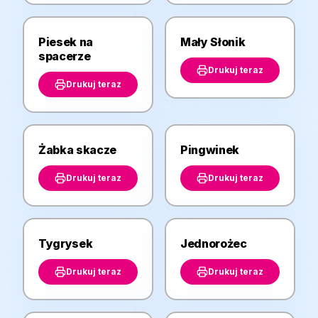
Piesek na
Mały Słonik
ZWIERZĘTA
ZWIERZĘTA
spacerze
Drukuj teraz
Drukuj teraz
Żabka skacze
Pingwinek
ZWIERZĘTA
ZWIERZĘTA
Drukuj teraz
Drukuj teraz
Tygrysek
Jednorożec
ZWIERZĘTA
ZWIERZĘTA
Drukuj teraz
Drukuj teraz